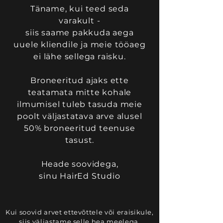
Täname, kui teed seda
varakult -
siis saame pakkuda aega
uuele kliendile ja meie tööaeg
ei lähe sellega raisku.
Broneeritud ajaks ette
teatamata mitte kohale
ilmumisel tuleb tasuda meie
poolt väljastatava arve alusel
50% broneeritud teenuse
tasust.
Heade soovidega,
sinu HairEd Studio
Kui soovid arvet ettevõttele või eraisikule,
siis väljastame selle hea meelega.