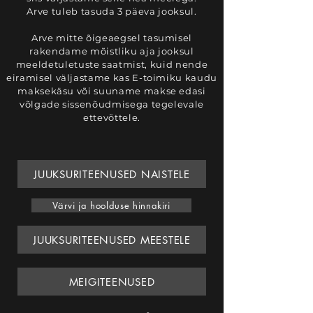
Arve tuleb tasuda 3 päeva jooksul.
Arve mitte õigeaegsel tasumisel
rakendame mõistliku aja jooksul
meeldetuletuste saatmist, kuid nende
eiramisel väljastame kas E-toimiku kaudu
maksekäsu või suuname makse edasi
võlgade sissenõudmisega tegelevale
ettevõttele.
JUUKSURITEENUSED NAISTELE
Värvi ja hoolduse hinnakiri
JUUKSURITEENUSED MEESTELE
MEIGITEENUSED