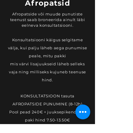
Afropatsid
Afropatside või muude punutiste
teenust saab broneerida ainult läbi
eelneva konsultatsiooni.
Konsultatsiooni käigus selgitame
välja, kui palju läheb aega punumise
peale, mitu pakki
mis värvi lisajuukseid läheb selleks
vaja ning milliseks kujuneb teenuse
hind.
KONSULTATSIOON tasuta
AFROPATSIDE PUNUMINE (8-12h)
Pool pead 240€ + juuksepikenduste
paki hind
7.50-13.50
€
Terve pea 340€ + juuksepikenduste